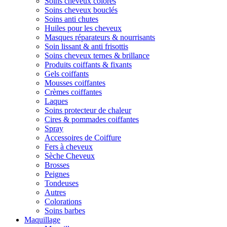
Soins cheveux colorés
Soins cheveux bouclés
Soins anti chutes
Huiles pour les cheveux
Masques réparateurs & nourrisants
Soin lissant & anti frisottis
Soins cheveux ternes & brillance
Produits coiffants & fixants
Gels coiffants
Mousses coiffantes
Crèmes coiffantes
Laques
Soins protecteur de chaleur
Cires & pommades coiffantes
Spray
Accessoires de Coiffure
Fers à cheveux
Sèche Cheveux
Brosses
Peignes
Tondeuses
Autres
Colorations
Soins barbes
Maquillage