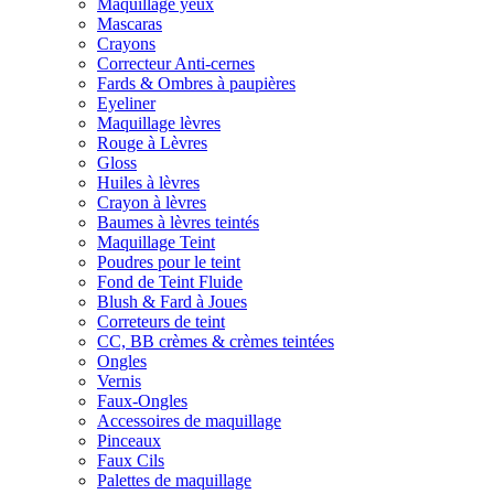
Maquillage yeux
Mascaras
Crayons
Correcteur Anti-cernes
Fards & Ombres à paupières
Eyeliner
Maquillage lèvres
Rouge à Lèvres
Gloss
Huiles à lèvres
Crayon à lèvres
Baumes à lèvres teintés
Maquillage Teint
Poudres pour le teint
Fond de Teint Fluide
Blush & Fard à Joues
Correteurs de teint
CC, BB crèmes & crèmes teintées
Ongles
Vernis
Faux-Ongles
Accessoires de maquillage
Pinceaux
Faux Cils
Palettes de maquillage