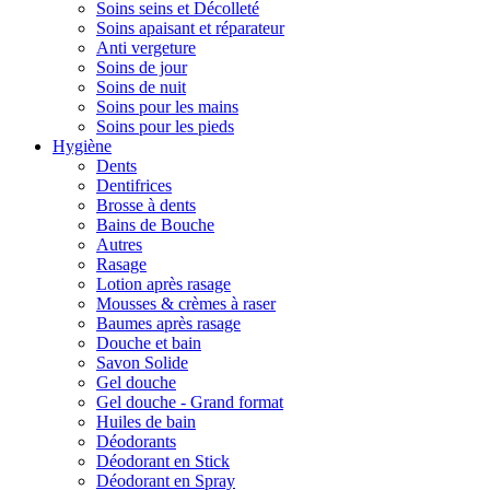
Soins seins et Décolleté
Soins apaisant et réparateur
Anti vergeture
Soins de jour
Soins de nuit
Soins pour les mains
Soins pour les pieds
Hygiène
Dents
Dentifrices
Brosse à dents
Bains de Bouche
Autres
Rasage
Lotion après rasage
Mousses & crèmes à raser
Baumes après rasage
Douche et bain
Savon Solide
Gel douche
Gel douche - Grand format
Huiles de bain
Déodorants
Déodorant en Stick
Déodorant en Spray