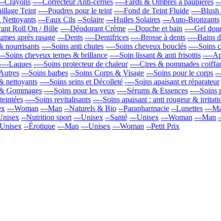
---Crayons
----Correcteur Anti-cernes
----Fards & Ombres à paupières
-
illage Teint
----Poudres pour le teint
----Fond de Teint Fluide
----Blush
 Nettoyants
---Faux Cils
--Solaire
---Huiles Solaires
---Auto-Bronzants
ant Roll On / Bille
----Déodorant Crème
---Douche et bain
----Gel dou
umes après rasage
---Dents
----Dentifrices
----Brosse à dents
----Bains 
& nourrisants
----Soins anti chutes
----Soins cheveux bouclés
----Soins 
---Soins cheveux ternes & brillance
----Soin lissant & anti frisottis
----A
----Laques
----Soins protecteur de chaleur
----Cires & pommades coiffa
-Autres
---Soins barbes
--Soins Corps & Visage
---Soins pour le corps
-
 & nettoyants
----Soins seins et Décolleté
----Soins apaisant et réparateur
ts & Gommages
----Soins pour les yeux
----Sérums & Essences
----Soins 
eintées
----Soins revitalisants
----Soins apaisant : anti rougeur & irritati
ex
---Woman
---Man
--Naturels & Bio
--Parapharmacie
--Lunettes
---M
Unisex
--Nutrition sport
---Unisex
--Santé
---Unisex
---Woman
---Man
-Unisex
--Érotique
---Man
---Unisex
---Woman
--Petit Prix