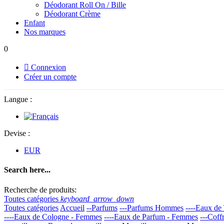
Déodorant Roll On / Bille
Déodorant Crème
Enfant
Nos marques
0

Connexion
Créer un compte
Langue :
Devise :
EUR
Search here...
Recherche de produits:
Toutes catégories
keyboard_arrow_down
Toutes catégories
Accueil
--Parfums
---Parfums Hommes
----Eaux de 
----Eaux de Cologne - Femmes
----Eaux de Parfum - Femmes
---Coff