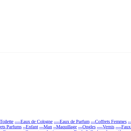
Toilette
----Eaux de Cologne
----Eaux de Parfum
---Coffrets Femmes
-
rets Parfums
--Enfant
---Man
--Maquillage
---Ongles
----Vernis
----Fau