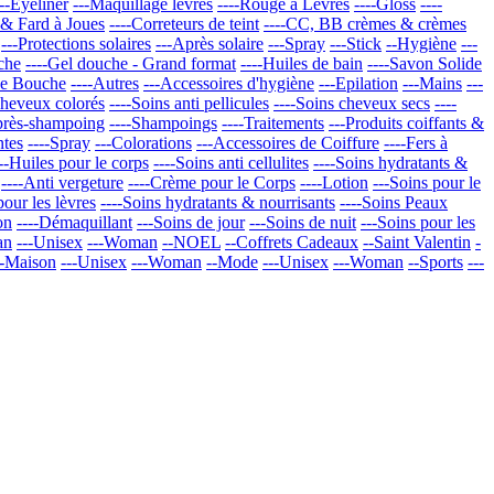
---Eyeliner
---Maquillage lèvres
----Rouge à Lèvres
----Gloss
----
 & Fard à Joues
----Correteurs de teint
----CC, BB crèmes & crèmes
---Protections solaires
---Après solaire
---Spray
---Stick
--Hygiène
---
che
----Gel douche - Grand format
----Huiles de bain
----Savon Solide
de Bouche
----Autres
---Accessoires d'hygiène
---Epilation
---Mains
---
cheveux colorés
----Soins anti pellicules
----Soins cheveux secs
----
près-shampoing
----Shampoings
----Traitements
---Produits coiffants &
ntes
----Spray
---Colorations
---Accessoires de Coiffure
----Fers à
---Huiles pour le corps
----Soins anti cellulites
----Soins hydratants &
----Anti vergeture
----Crème pour le Corps
----Lotion
---Soins pour le
pour les lèvres
----Soins hydratants & nourrisants
----Soins Peaux
on
----Démaquillant
---Soins de jour
---Soins de nuit
---Soins pour les
an
---Unisex
---Woman
--NOEL
--Coffrets Cadeaux
--Saint Valentin
-
--Maison
---Unisex
---Woman
--Mode
---Unisex
---Woman
--Sports
---