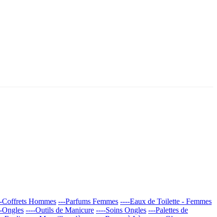
--Coffrets Hommes
---Parfums Femmes
----Eaux de Toilette - Femmes
x-Ongles
----Outils de Manicure
----Soins Ongles
---Palettes de