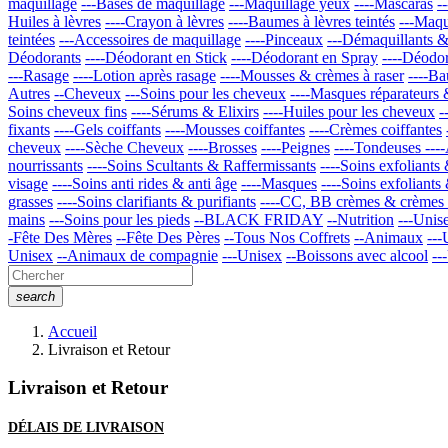
maquillage
---Bases de maquillage
---Maquillage yeux
----Mascaras
-
Huiles à lèvres
----Crayon à lèvres
----Baumes à lèvres teintés
---Maqu
teintées
---Accessoires de maquillage
----Pinceaux
---Démaquillants &
Déodorants
----Déodorant en Stick
----Déodorant en Spray
----Déodor
---Rasage
----Lotion après rasage
----Mousses & crèmes à raser
----Ba
Autres
--Cheveux
---Soins pour les cheveux
----Masques réparateurs 
Soins cheveux fins
----Sérums & Elixirs
----Huiles pour les cheveux
-
fixants
----Gels coiffants
----Mousses coiffantes
----Crèmes coiffantes
cheveux
----Sèche Cheveux
----Brosses
----Peignes
----Tondeuses
---
nourrissants
----Soins Scultants & Raffermissants
----Soins exfoliants
visage
----Soins anti rides & anti âge
----Masques
----Soins exfolian
grasses
----Soins clarifiants & purifiants
----CC, BB crèmes & crèmes t
mains
---Soins pour les pieds
--BLACK FRIDAY
--Nutrition
---Unis
-Fête Des Mères
--Fête Des Pères
--Tous Nos Coffrets
--Animaux
---
Unisex
--Animaux de compagnie
---Unisex
--Boissons avec alcool
--
search
Accueil
Livraison et Retour
Livraison et Retour
DÉLAIS DE LIVRAISON