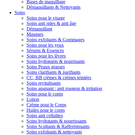
Bases de maquillage
Démaquillants & Nettoyants
Soins
Soins pour le visage
Soins anti rides & anti âge
Démaquillant
Masques
Soins exfoliants & Gommages
Soins pour les yeux
Sérums & Essences
Soins pour les lèvres
Soins hydratants & nourrisants
Soins Peaux grasses
Soins clarifiants & purifiants
CC, BB crèmes & crèmes teintées
Soins revitalisants
Soins apaisant : anti rougeur & irritation
Soins pour le corps
Lotion
Crème pour le Corps
Huiles pour le corps
Soins anti cellulites
Soins hydratants & nourrissants
Soins Scultants & Raffermissants
Soins exfoliants & nettoyants